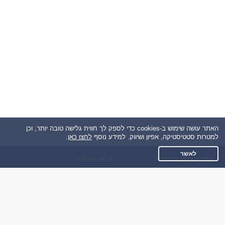
האתר עושה שימוש ב-cookies כדי לספק לך חווית גלישה טובה יותר, וכן
למטרות סטטיסטיקה, אפיון ושיווק. למידע נוסף
לחצו כאן
.
לאשר
אפליקציית הכרויות
Tafus.co.il
על אפליקצית הכרויות
תקנון
הכרויות עבור Android
מדיניות הפרטיות
הכרויות עבור iOS
שאלות נפוצות
רות - צ'אט בוט הכרויות
כותבים עלינו
צרו קשר