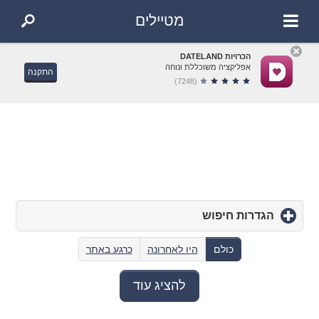
מטיילים
הכרויות DATELAND
אפליקציה משוכללת ונוחה
התקנה
(7248)
הגדרות חיפוש
click
to
expand
כולם
היו לאחרונה
כרגע באתר
contents
להציג עוד